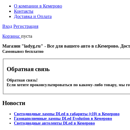
О компании в Кемерово
Контакты
Доставка и Оплата
Вход
Регистрация
Корзина:
пуста
Магазин "ladyg.ru" - Все для вашего авто в г.Кемерово. До
Cамовывоз бесплатно
Обратная связь
Обратная связь!
Если хотите проконсультироваться по какому-либо товару, мы г
Новости
Светодиодные лампы DLed в габариты (t10) в Кемерово
Газонаполненные лампы DLed Evolution в Кемерово
Светодиодные автоленты DLed в Кемерово