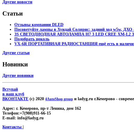
Другие новости
Статьи
Отзывы компании DLED
Посоветуйте лампы в Хундай Солярис: задний ход w5w, ДХО -
3S СВЕТОДИОДНАЯ АВТОЛАМПА H7 3 LED CREE XM-L2 30
Подобрать цоколь
VX-6R ПОРТАТИВНАЯ РАДИОСТАНЦИЯ ещё есть в наличи
Другие статьи
Новинки
Другие новинки
Вступай
в наш клуб
ВКОНТАКТЕ
(c) 2020
и ladyg.ru г.Кемерово
- совреме
4AutoShop group
Адрес:
г. Кемерово, пр-т Ленина, дом 162
Телефон:
+7(908)911-66-15
E-mail:
info@ladyg.ru
Контакты
|