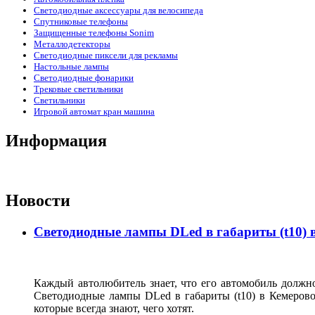
Светодиодные аксессуары для велосипеда
Спутниковые телефоны
Защищенные телефоны Sonim
Металлодетекторы
Светодиодные пиксели для рекламы
Настольные лампы
Светодиодные фонарики
Трековые светильники
Светильники
Игровой автомат кран машина
Информация
Новости
Светодиодные лампы DLed в габариты (t10) 
Каждый автолюбитель знает, что его автомобиль должно
Светодиодные лампы DLed в габариты (t10) в Кемеров
которые всегда знают, чего хотят.