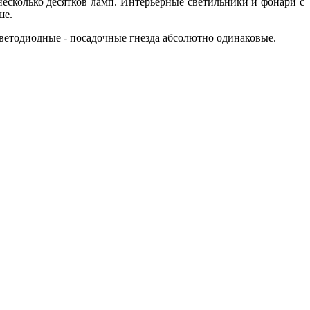
есколько десятков ламп. Интерьерные светильники и фонари с
ше.
светодиодные - посадочные гнезда абсолютно одинаковые.