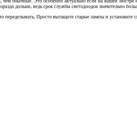
 чем обычные. Это особенно актуально если на вашей люстре н
раздо дольше, ведь срок службы светодиодов значительно боль
-то переделывать. Просто вытащите старые лампы и установите 