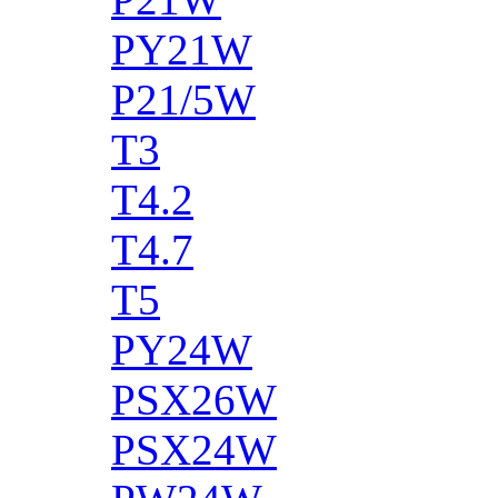
PY21W
P21/5W
T3
T4.2
T4.7
T5
PY24W
PSX26W
PSX24W