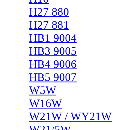
H27 880
H27 881
HB1 9004
HB3 9005
HB4 9006
HB5 9007
W5W
W16W
W21W / WY21W
W21/5W