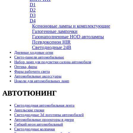
D1
D2
D3
D4
Ксеноновые лампы и комплектующие
Галогенные лампочки
Газонаполненные HOD автолампы
Псевдоксенон HIR
Cветодиодные 24B
Дневные ходовые огни
Свето-панели автомобильные
Набор ламп для подсветки салона автомобиля
Оптика, фары
Фары рабочего света
Автомобильные аксессуары
Цоколи для автомобильных ламп
АВТОТЮНИНГ
Светодиодная автомобильная лента
Ангельские глазки
Светодиодные 3d логотипы автомобилей
Автомобильные проекторы в двери
Гибкий неон автомобильный
Светодиодные колпачки