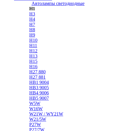
Автолампы светодиодные
H1
H3
H4
H7
H8
H9
H10
H11
H12
H13
H15
H16
H27 880
H27 881
HB1 9004
HB3 9005
HB4 9006
HB5 9007
W5W
W16W
W21W / WY21W
W21/5W
P27W
P27/7W