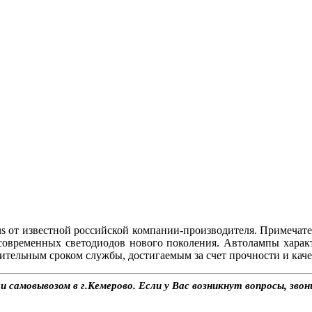
s от известной российской компании-производителя. Примечат
современных светодиодов нового поколения. Автолампы хара
ительным сроком службы, достигаемым за счет прочности и каче
 самовывозом в г.Кемерово. Если у Вас возникнут вопросы, зво