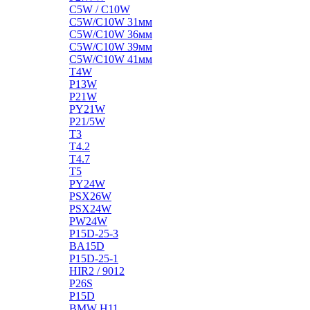
C5W / C10W
C5W/C10W 31мм
C5W/C10W 36мм
C5W/C10W 39мм
C5W/C10W 41мм
T4W
P13W
P21W
PY21W
P21/5W
T3
T4.2
T4.7
T5
PY24W
PSX26W
PSX24W
PW24W
P15D-25-3
BA15D
P15D-25-1
HIR2 / 9012
P26S
P15D
BMW H11