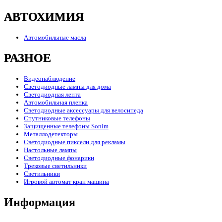
АВТОХИМИЯ
Автомобильные масла
РАЗНОЕ
Видеонаблюдение
Светодиодные лампы для дома
Светодиодная лента
Автомобильная пленка
Светодиодные аксессуары для велосипеда
Спутниковые телефоны
Защищенные телефоны Sonim
Металлодетекторы
Светодиодные пиксели для рекламы
Настольные лампы
Светодиодные фонарики
Трековые светильники
Светильники
Игровой автомат кран машина
Информация