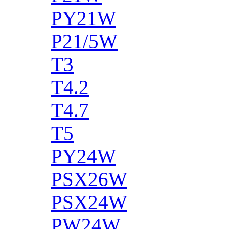
PY21W
P21/5W
T3
T4.2
T4.7
T5
PY24W
PSX26W
PSX24W
PW24W