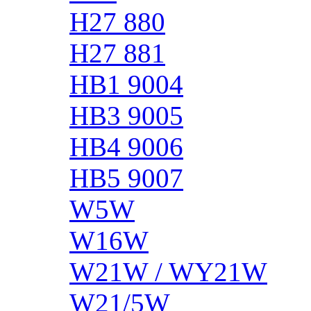
H27 880
H27 881
HB1 9004
HB3 9005
HB4 9006
HB5 9007
W5W
W16W
W21W / WY21W
W21/5W