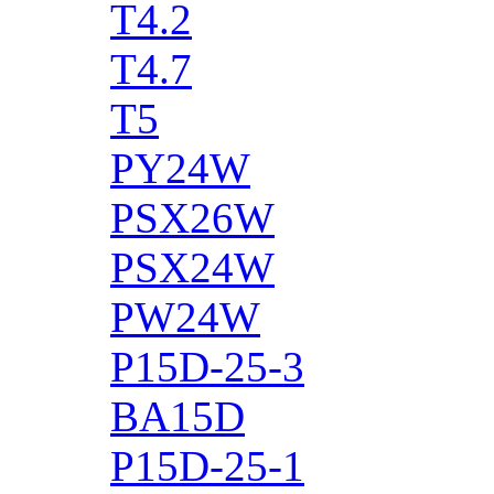
T4.2
T4.7
T5
PY24W
PSX26W
PSX24W
PW24W
P15D-25-3
BA15D
P15D-25-1