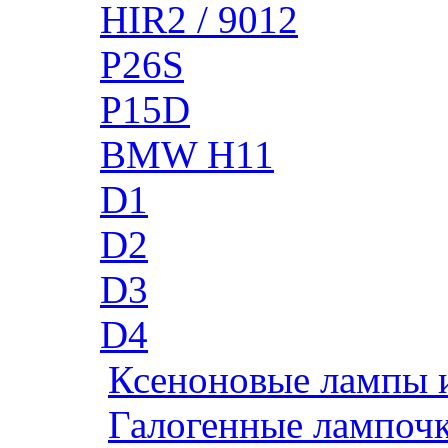
HIR2 / 9012
P26S
P15D
BMW H11
D1
D2
D3
D4
Ксеноновые лампы 
Галогенные лампоч