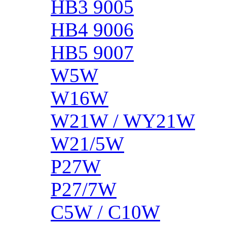
HB3 9005
HB4 9006
HB5 9007
W5W
W16W
W21W / WY21W
W21/5W
P27W
P27/7W
C5W / C10W