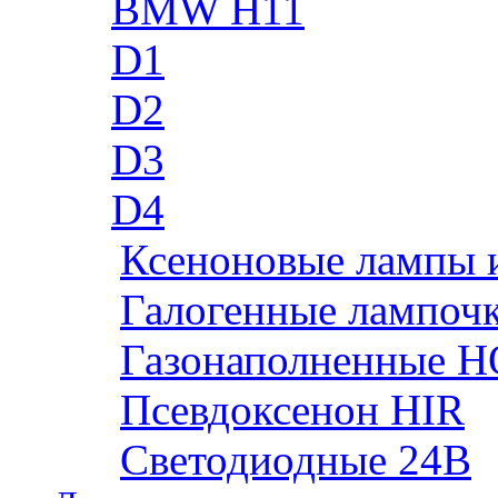
BMW H11
D1
D2
D3
D4
Ксеноновые лампы 
Галогенные лампоч
Газонаполненные H
Псевдоксенон HIR
Cветодиодные 24B