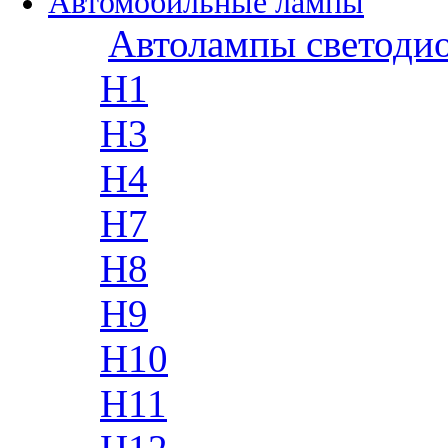
Автомобильные лампы
Автолампы светоди
H1
H3
H4
H7
H8
H9
H10
H11