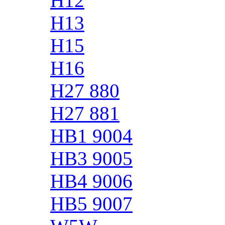
H12
H13
H15
H16
H27 880
H27 881
HB1 9004
HB3 9005
HB4 9006
HB5 9007