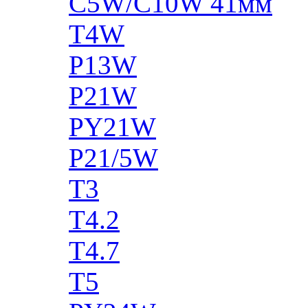
C5W/C10W 41мм
T4W
P13W
P21W
PY21W
P21/5W
T3
T4.2
T4.7
T5