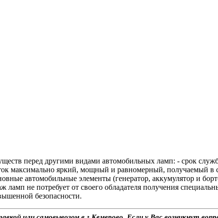
ществ перед другими видами автомобильных ламп: - срок служб
оток максимально яркий, мощный и равномерный, получаемый в 
новные автомобильные элементы (генератор, аккумулятор и борто
таж ламп не потребует от своего обладателя получения специаль
вышенной безопасности.
авкой или самовывозом в г.Кемерово. Если у Вас возникнут воп