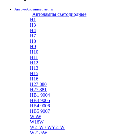
Автомобильные лампы
Автолампы светодиодные
H1
H3
H4
H7
H8
H9
H10
H11
H12
H13
H15
H16
H27 880
H27 881
HB1 9004
HB3 9005
HB4 9006
HB5 9007
W5W
W16W
W21W / WY21W
W21/5W