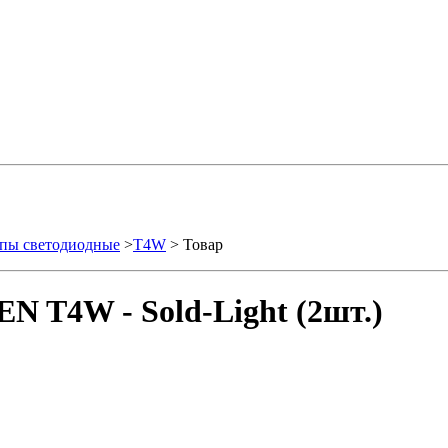
пы светодиодные
>
T4W
> Товар
N T4W - Sold-Light (2шт.)