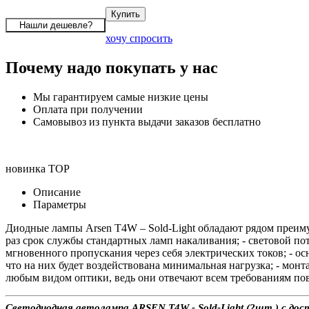
хочу спросить
Почему надо покупать у нас
Мы гарантируем самые низкие цены
Оплата при получении
Самовывоз из пункта выдачи заказов бесплатно
новинка
TOP
Описание
Параметры
Диодные лампы Arsen T4W – Sold-Light обладают рядом преиму
раз срок службы стандартных ламп накаливания; - световой п
мгновенного пропускания через себя электрических токов; - ос
что на них будет воздействована минимальная нагрузка; - мон
любым видом оптики, ведь они отвечают всем требованиям по
Светодиодная автолампа ARSEN T4W - Sold-Light (2шт.) с дост