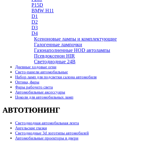
P15D
BMW H11
D1
D2
D3
D4
Ксеноновые лампы и комплектующие
Галогенные лампочки
Газонаполненные HOD автолампы
Псевдоксенон HIR
Cветодиодные 24B
Дневные ходовые огни
Свето-панели автомобильные
Набор ламп для подсветки салона автомобиля
Оптика, фары
Фары рабочего света
Автомобильные аксессуары
Цоколи для автомобильных ламп
АВТОТЮНИНГ
Светодиодная автомобильная лента
Ангельские глазки
Светодиодные 3d логотипы автомобилей
Автомобильные проекторы в двери