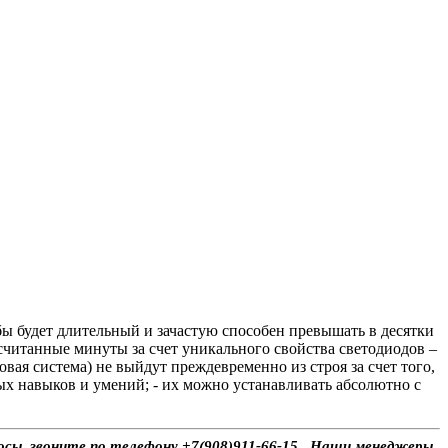
ы будет длительный и зачастую способен превышать в десятки
считанные минуты за счет уникального свойства светодиодов –
вая система) не выйдут преждевременно из строя за счет того,
ных навыков и умений; - их можно устанавливать абсолютно с
росы, звоните по телефону +7(908)911-66-15 . Наши менеджеры