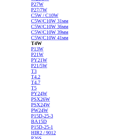
P27W
P27/7W
C5W / C10W
C5W/C10W 31мм
C5W/C10W 36мм
C5W/C10W 39мм
C5W/C10W 41мм
T4W
P13W
P21W
PY21W
P21/5W
T3
T4.2
T4.7
T5
PY24W
PSX26W
PSX24W
PW24W
P15D-25-3
BA15D
P15D-25-1
HIR2 / 9012
P26S