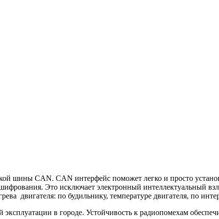
ржкой шины CAN. CAN интерфейс поможет легко и просто устан
 шифрования. Это исключает электронный интеллектуальный взл
рева двигателя: по будильнику, температуре двигателя, по инт
й эксплуатации в городе. Устойчивость к радиопомехам обеспеч