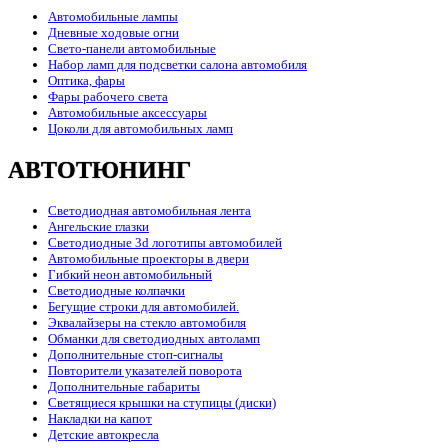
Автомобильные лампы
Дневные ходовые огни
Свето-панели автомобильные
Набор ламп для подсветки салона автомобиля
Оптика, фары
Фары рабочего света
Автомобильные аксессуары
Цоколи для автомобильных ламп
АВТОТЮНИНГ
Светодиодная автомобильная лента
Ангельские глазки
Светодиодные 3d логотипы автомобилей
Автомобильные проекторы в двери
Гибкий неон автомобильный
Светодиодные колпачки
Бегущие строки для автомобилей.
Эквалайзеры на стекло автомобиля
Обманки для светодиодных автоламп
Дополнительные стоп-сигналы
Повторители указателей поворота
Дополнительные габариты
Светящиеся крышки на ступицы (диски)
Накладки на капот
Детские автокресла