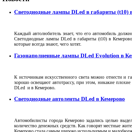
Светодиодные лампы DLed в габариты (t10) 
Каждый автолюбитель знает, что его автомобиль должно
Светодиодные лампы DLed в габариты (t10) в Кемеров
которые всегда знают, чего хотят.
Газонаполненные лампы DLed Evolution в К
К источникам искусственного света можно отнести и г
хорошо освещают автотрассу, при этом, никакие плохие
DLed и в Кемерово.
Светодиодные автоленты DLed в Кемерово
Автомобилисты города Кемерово задались целью выдел
количество денежных средств. Как говорят местные жите
Кемерово стала самым широко используемым и малобюдже