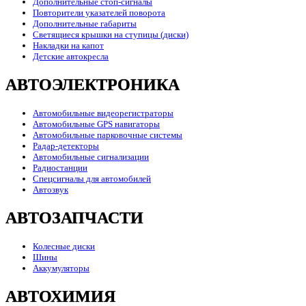
Дополнительные стоп-сигналы
Повторители указателей поворота
Дополнительные габариты
Светящиеся крышки на ступицы (диски)
Накладки на капот
Детские автокресла
АВТОЭЛЕКТРОНИКА
Автомобильные видеорегистраторы
Автомобильные GPS навигаторы
Автомобильные парковочные системы
Радар-детекторы
Автомобильные сигнализации
Радиостанции
Спецсигналы для автомобилей
Автозвук
АВТОЗАПЧАСТИ
Колесные диски
Шины
Аккумуляторы
АВТОХИМИЯ