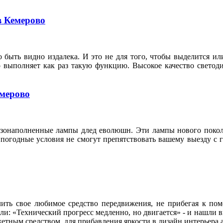
в Кемерово
 быть видно издалека. И это не для того, чтобы выделится ил
о выполняет как раз такую функцию. Высокое качество свето
емерово
азонаполненные лампы длед еволюшн. Эти лампы нового покол
 погодные условия не смогут препятствовать вашему выезду с 
ить свое любимое средство передвижения, не прибегая к по
ли: «Технический прогресс медленно, но двигается» - и нашли 
тным средством, для прибавления яркости в дизайн интерьера 