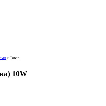
ламп
> Товар
нка) 10W