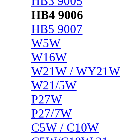
HB3 9005
HB4 9006
HB5 9007
W5W
W16W
W21W / WY21W
W21/5W
P27W
P27/7W
C5W / C10W