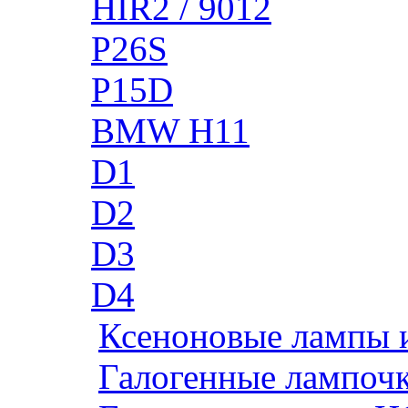
HIR2 / 9012
P26S
P15D
BMW H11
D1
D2
D3
D4
Ксеноновые лампы 
Галогенные лампоч