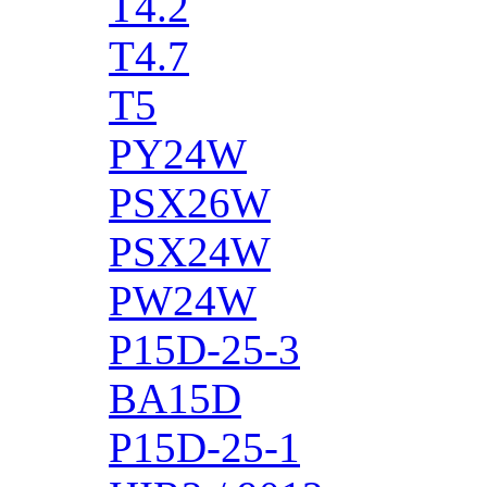
T4.2
T4.7
T5
PY24W
PSX26W
PSX24W
PW24W
P15D-25-3
BA15D
P15D-25-1