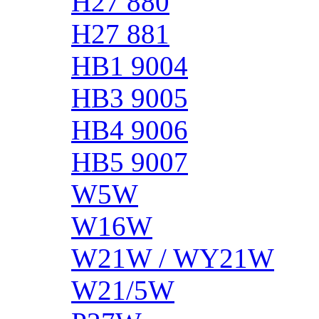
H27 880
H27 881
HB1 9004
HB3 9005
HB4 9006
HB5 9007
W5W
W16W
W21W / WY21W
W21/5W