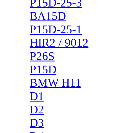
P15D-25-3
BA15D
P15D-25-1
HIR2 / 9012
P26S
P15D
BMW H11
D1
D2
D3