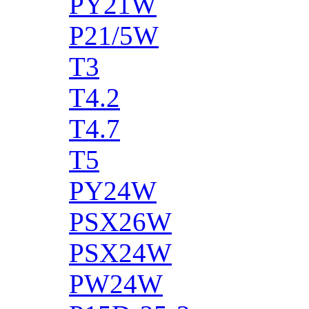
PY21W
P21/5W
T3
T4.2
T4.7
T5
PY24W
PSX26W
PSX24W
PW24W