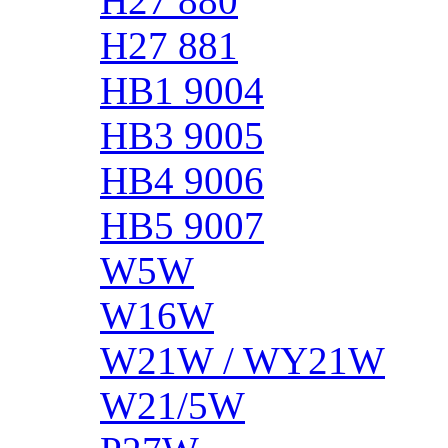
H27 880
H27 881
HB1 9004
HB3 9005
HB4 9006
HB5 9007
W5W
W16W
W21W / WY21W
W21/5W