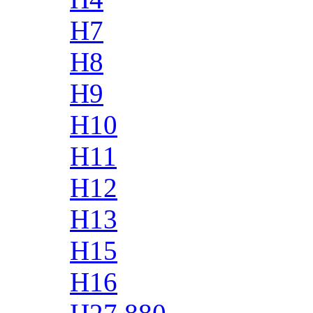
H7
H8
H9
H10
H11
H12
H13
H15
H16