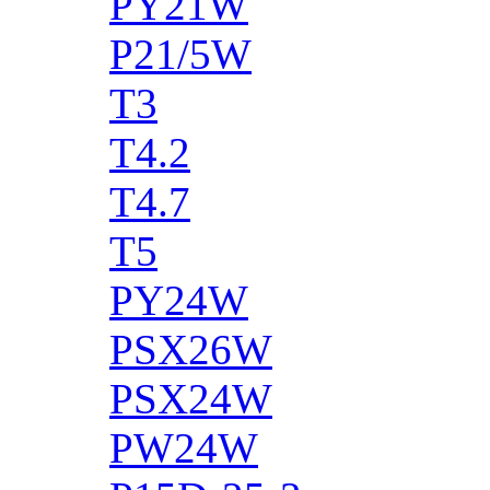
PY21W
P21/5W
T3
T4.2
T4.7
T5
PY24W
PSX26W
PSX24W
PW24W