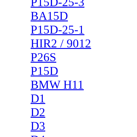
P15D-25-3
BA15D
P15D-25-1
HIR2 / 9012
P26S
P15D
BMW H11
D1
D2
D3