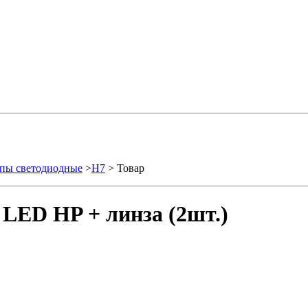
пы светодиодные
>
H7
> Товар
 LED HP + линза (2шт.)