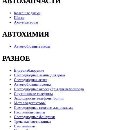
АВТОЗАПЧАСТИ
Колесные диски
Шины
Аккумуляторы
АВТОХИМИЯ
Автомобильные масла
РАЗНОЕ
Видеонаблюдение
Светодиодные лампы для дома
Светодиодная лента
Автомобильная пленка
Светодиодные аксессуары для велосипеда
Спутниковые телефоны
Защищенные телефоны Sonim
Металлодетекторы
Светодиодные пиксели для рекламы
Настольные лампы
Светодиодные фонарики
Трековые светильники
Светильники