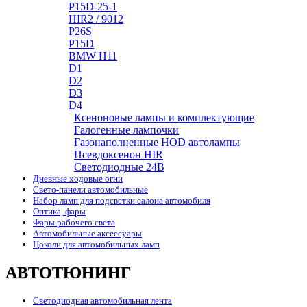
P15D-25-1
HIR2 / 9012
P26S
P15D
BMW H11
D1
D2
D3
D4
Ксеноновые лампы и комплектующие
Галогенные лампочки
Газонаполненные HOD автолампы
Псевдоксенон HIR
Cветодиодные 24B
Дневные ходовые огни
Свето-панели автомобильные
Набор ламп для подсветки салона автомобиля
Оптика, фары
Фары рабочего света
Автомобильные аксессуары
Цоколи для автомобильных ламп
АВТОТЮНИНГ
Светодиодная автомобильная лента