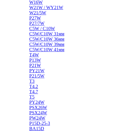
W16W
W21W / WY21W
W21/5W
P27W
P27/7W
C5W / C10W
C5W/C10W 31мм
C5W/C10W 36мм
C5W/C10W 39мм
C5W/C10W 41мм
T4W
P13W
P21W
PY21W
P21/5W
T3
T4.2
T4.7
T5
PY24W
PSX26W
PSX24W
PW24W
P15D-25-3
BA15D