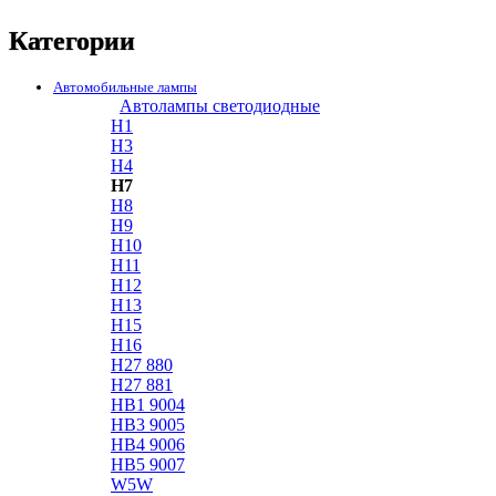
Категории
Автомобильные лампы
Автолампы светодиодные
H1
H3
H4
H7
H8
H9
H10
H11
H12
H13
H15
H16
H27 880
H27 881
HB1 9004
HB3 9005
HB4 9006
HB5 9007
W5W