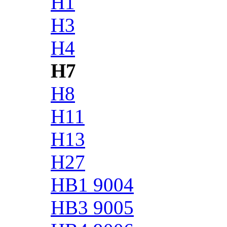
H1
H3
H4
H7
H8
H11
H13
H27
HB1 9004
HB3 9005