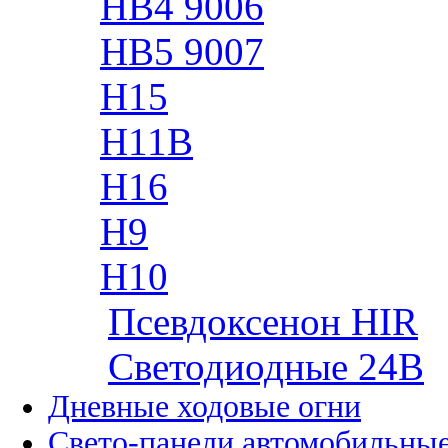
HB4 9006
HB5 9007
H15
H11B
H16
H9
H10
Псевдоксенон HIR
Cветодиодные 24B
Дневные ходовые огни
Свето-панели автомобильны