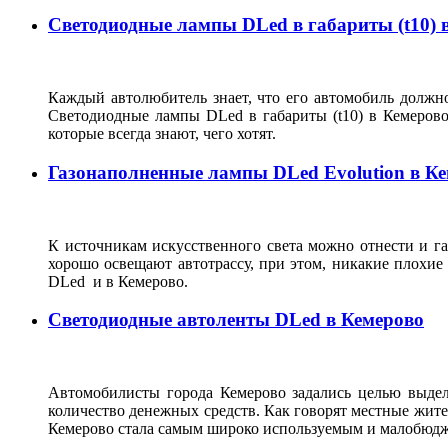
Светодиодные лампы DLed в габариты (t10) 
Каждый автолюбитель знает, что его автомобиль должно
Светодиодные лампы DLed в габариты (t10) в Кемеров
которые всегда знают, чего хотят.
Газонаполненные лампы DLed Evolution в К
К источникам искусственного света можно отнести и г
хорошо освещают автотрассу, при этом, никакие плохие
DLed и в Кемерово.
Светодиодные автоленты DLed в Кемерово
Автомобилисты города Кемерово задались целью выдел
количество денежных средств. Как говорят местные жите
Кемерово стала самым широко используемым и малобюдже