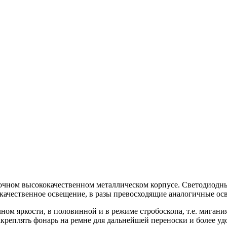
ом высококачественном металлическом корпусе. Светодиодные
чественное освещение, в разы превосходящие аналогичные осве
м яркости, в половинной и в режиме стробоскопа, т.е. мигания
креплять фонарь на ремне для дальнейшей переноски и более у