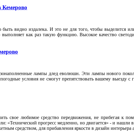
в Кемерово
 быть видно издалека. И это не для того, чтобы выделится ил
о выполняет как раз такую функцию. Высокое качество свето
емерово
азонаполненные лампы длед еволюшн. Эти лампы нового покол
 погодные условия не смогут препятствовать вашему выезду с 
ить свое любимое средство передвижения, не прибегая к по
ли: «Технический прогресс медленно, но двигается» - и нашли 
тным средством, для прибавления яркости в дизайн интерьера 