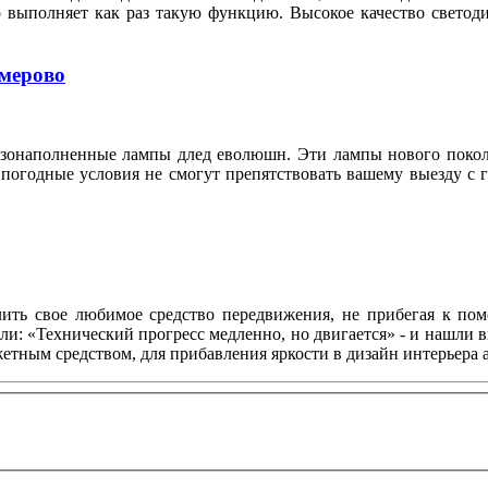
о выполняет как раз такую функцию. Высокое качество свето
емерово
азонаполненные лампы длед еволюшн. Эти лампы нового покол
 погодные условия не смогут препятствовать вашему выезду с 
ить свое любимое средство передвижения, не прибегая к по
ли: «Технический прогресс медленно, но двигается» - и нашли 
тным средством, для прибавления яркости в дизайн интерьера 