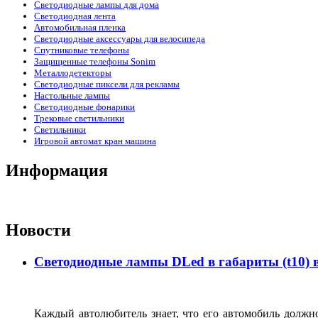
Светодиодные лампы для дома
Светодиодная лента
Автомобильная пленка
Светодиодные аксессуары для велосипеда
Спутниковые телефоны
Защищенные телефоны Sonim
Металлодетекторы
Светодиодные пиксели для рекламы
Настольные лампы
Светодиодные фонарики
Трековые светильники
Светильники
Игровой автомат кран машина
Информация
Новости
Светодиодные лампы DLed в габариты (t10) 
Каждый автолюбитель знает, что его автомобиль должно