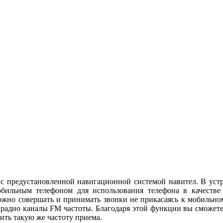
 предустановленной навигационной системой навител. В устро
мобильным телефоном для использования телефона в качеств
ожно совершать и принимать звонки не прикасаясь к мобильном
з радио каналы FM частоты. Благодаря этой функции вы сможет
вить такую же частоту приема.