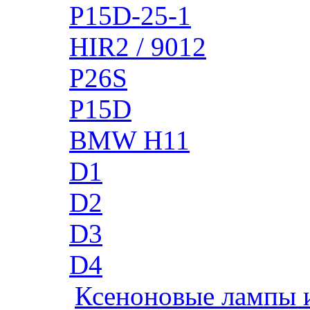
P15D-25-1
HIR2 / 9012
P26S
P15D
BMW H11
D1
D2
D3
D4
Ксеноновые лампы 