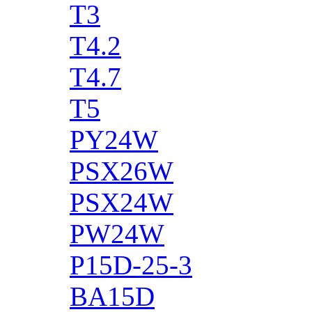
T3
T4.2
T4.7
T5
PY24W
PSX26W
PSX24W
PW24W
P15D-25-3
BA15D