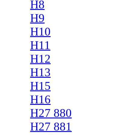
H8
H9
H10
H11
H12
H13
H15
H16
H27 880
H27 881