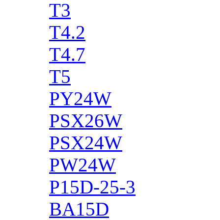
T3
T4.2
T4.7
T5
PY24W
PSX26W
PSX24W
PW24W
P15D-25-3
BA15D