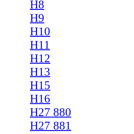
H8
H9
H10
H11
H12
H13
H15
H16
H27 880
H27 881