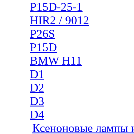
P15D-25-1
HIR2 / 9012
P26S
P15D
BMW H11
D1
D2
D3
D4
Ксеноновые лампы 