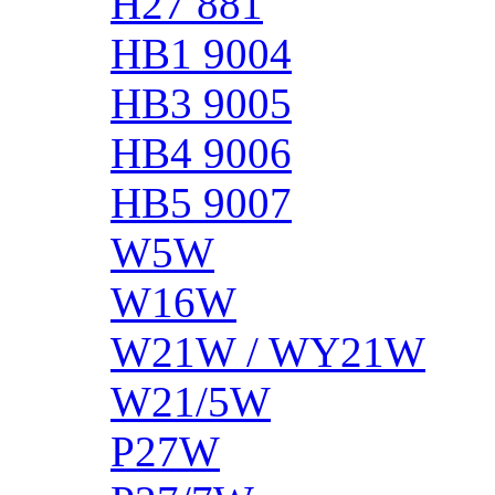
H27 881
HB1 9004
HB3 9005
HB4 9006
HB5 9007
W5W
W16W
W21W / WY21W
W21/5W
P27W