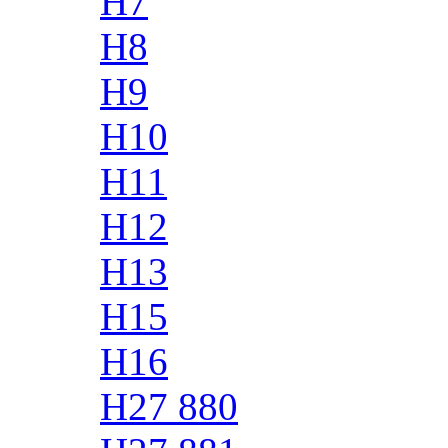
H7
H8
H9
H10
H11
H12
H13
H15
H16
H27 880