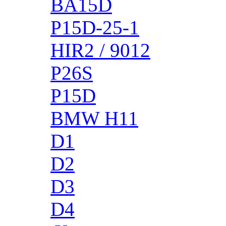
BA15D
P15D-25-1
HIR2 / 9012
P26S
P15D
BMW H11
D1
D2
D3
D4