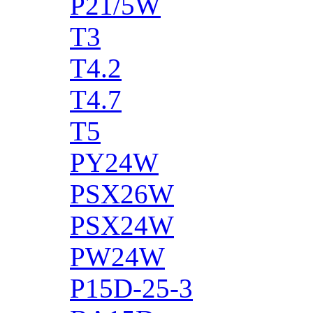
P21/5W
T3
T4.2
T4.7
T5
PY24W
PSX26W
PSX24W
PW24W
P15D-25-3