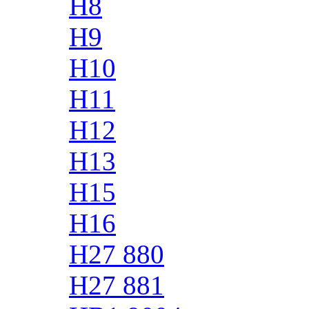
H8
H9
H10
H11
H12
H13
H15
H16
H27 880
H27 881