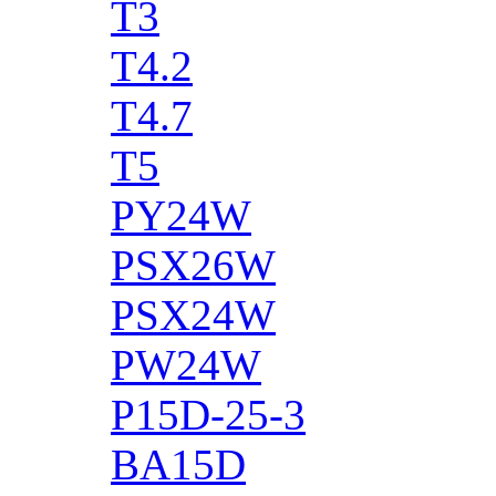
T3
T4.2
T4.7
T5
PY24W
PSX26W
PSX24W
PW24W
P15D-25-3
BA15D