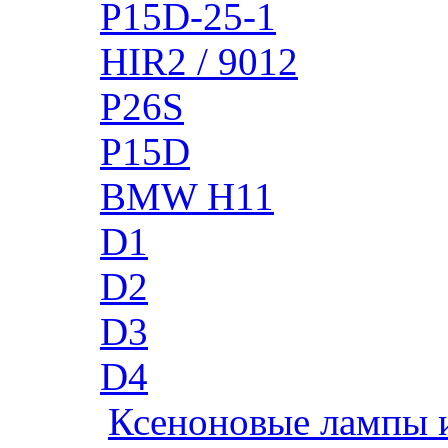
P15D-25-1
HIR2 / 9012
P26S
P15D
BMW H11
D1
D2
D3
D4
Ксеноновые лампы 