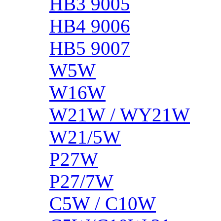
HB3 9005
HB4 9006
HB5 9007
W5W
W16W
W21W / WY21W
W21/5W
P27W
P27/7W
C5W / C10W