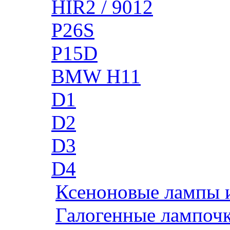
HIR2 / 9012
P26S
P15D
BMW H11
D1
D2
D3
D4
Ксеноновые лампы 
Галогенные лампоч