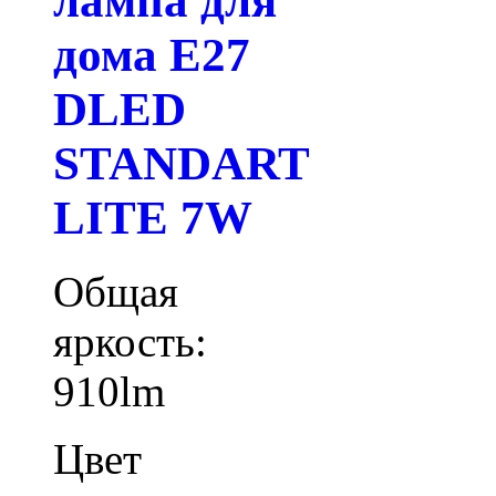
лампа для
дома E27
DLED
STANDART
LITE 7W
Общая
яркость:
910lm
Цвет