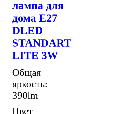
лампа для
дома E27
DLED
STANDART
LITE 3W
Общая
яркость:
390lm
Цвет