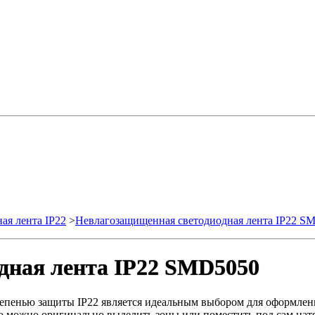
ая лента IP22
>
Невлагозащищенная светодиодная лента IP22 S
дная лента IP22 SMD5050
тепенью защиты IP22 является идеальным выбором для оформлен
ю можно оригинально выделить зоны или поместить под сам натя