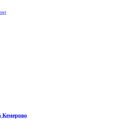
ент
в Кемерово