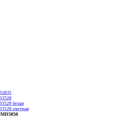
D2835
D3528
D3528 белая
D3528 цветная
 SMD5050