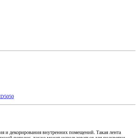
MD5050
ия и декорирования внутренних помещений. Такая лента
жной потолок, также может использоваться для подсветки