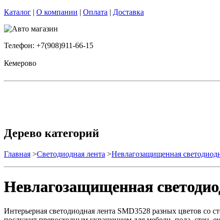
Каталог
|
О компании
|
Оплата
|
Доставка
Телефон: +7(908)911-66-15
Кемерово
Дерево категорий
Главная
>
Светодиодная лента
>
Невлагозащищенная светодиодн
Невлагозащищенная светодио
Интерьерная светодиодная лента SMD3528 разных цветов со с
послужит превосходным украшением для мебели, пола, стен, е