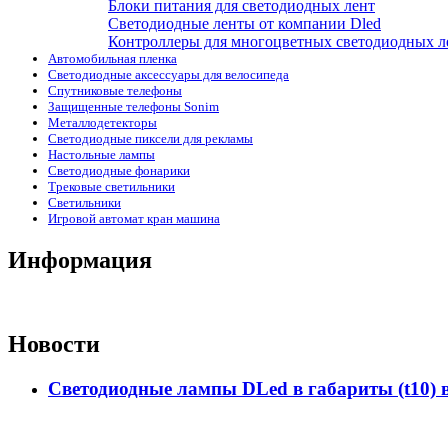
Блоки питания для светодиодных лент
Светодиодные ленты от компании Dled
Контроллеры для многоцветных светодиодных л
Автомобильная пленка
Светодиодные аксессуары для велосипеда
Спутниковые телефоны
Защищенные телефоны Sonim
Металлодетекторы
Светодиодные пиксели для рекламы
Настольные лампы
Светодиодные фонарики
Трековые светильники
Светильники
Игровой автомат кран машина
Информация
Новости
Светодиодные лампы DLed в габариты (t10) 