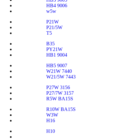
HB4 9006
w5w
P21W
P21/5W
T5
B35
PY21W
HB1 9004
HB5 9007
W21W 7440
W21/5W 7443
P27W 3156
P27/7W 3157
R5W BA15S
R10W BA15S
W3W
H16
H10