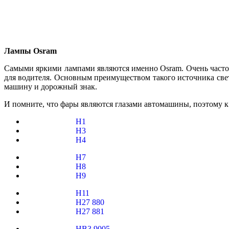
Лампы Osram
Самыми яркими лампами являются именно Osram. Очень часто
для водителя. Основным преимуществом такого источника света
машину и дорожный знак.
И помните, что фары являются глазами автомашины, поэтому к
H1
H3
H4
H7
H8
H9
H11
H27 880
H27 881
HB3 9005