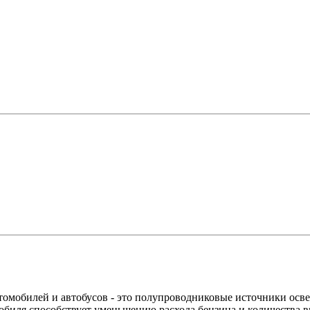
омобилей и автобусов - это полупроводниковые источники осве
мобиля способствует уменьшению расхода бензина и количества