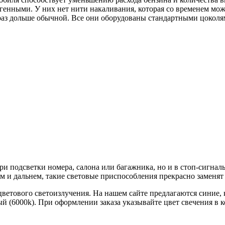
енными. У них нет нити накаливания, которая со временем може
 раз дольше обычной. Все они оборудованы стандартными цоколям
ри подсветки номера, салона или багажника, но и в стоп-сигнал
м и дальнем, такие световые приспособления прекрасно заменят
етового светоизлучения. На нашем сайте предлагаются синие, 
ый (6000k). При оформлении заказа указывайте цвет свечения в