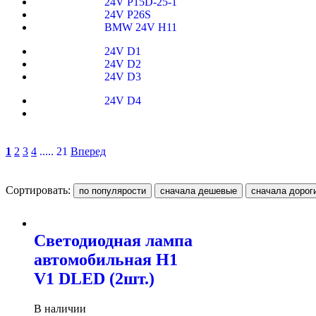
24V P15D-25-1
24V P26S
BMW 24V H11
24V D1
24V D2
24V D3
24V D4
1
2
3
4
..... 21
Вперед
Сортировать:
Светодиодная лампа
автомобильная H1
V1 DLED (2шт.)
В наличии