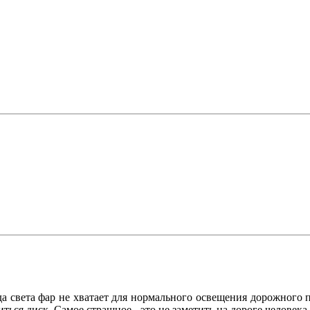
да света фар не хватает для нормального освещения дорожного 
иться диск. Самое страшное - это не заметить на дороге человек