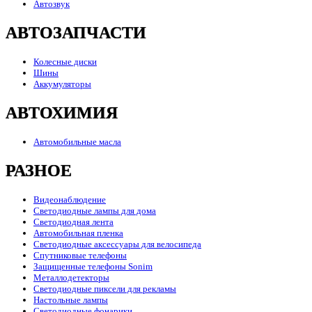
Автозвук
АВТОЗАПЧАСТИ
Колесные диски
Шины
Аккумуляторы
АВТОХИМИЯ
Автомобильные масла
РАЗНОЕ
Видеонаблюдение
Светодиодные лампы для дома
Светодиодная лента
Автомобильная пленка
Светодиодные аксессуары для велосипеда
Спутниковые телефоны
Защищенные телефоны Sonim
Металлодетекторы
Светодиодные пиксели для рекламы
Настольные лампы
Светодиодные фонарики